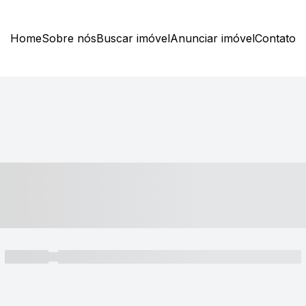
Home
Sobre nós
Buscar imóvel
Anunciar imóvel
Contato
----- ---- ---- -- ----
----- -----
----- ----- -- ------ ---- ---- -- ----- ----- ----- --- ------