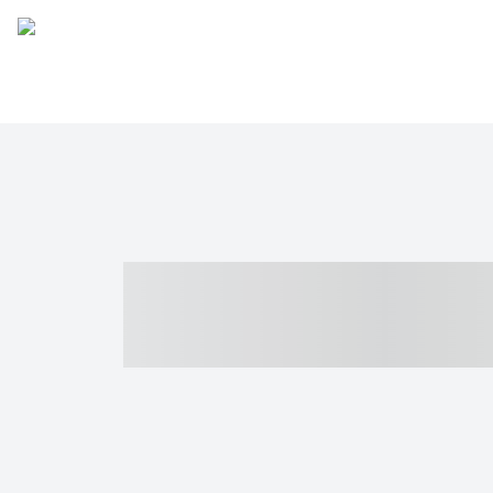
----- ----- -- -
- ------