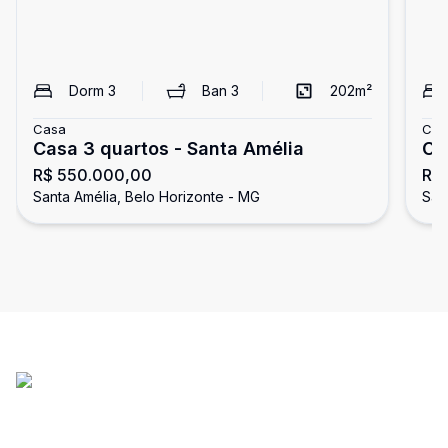
Dorm
3
Ban
3
202
m²
Casa
Cas
Casa 3 quartos - Santa Amélia
Ca
R$ 550.000,00
R$
Santa Amélia, Belo Horizonte - MG
San