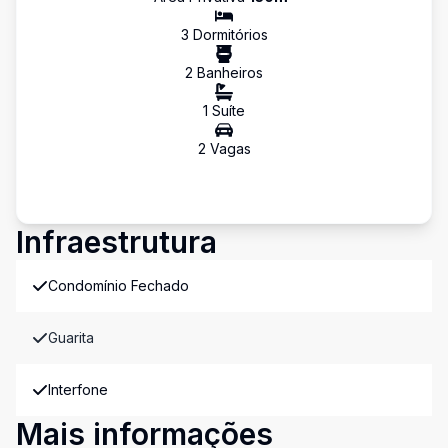
3
Dormitório
s
2
Banheiro
s
1
Suíte
2
Vaga
s
Infraestrutura
Condomínio Fechado
Guarita
Interfone
Mais informações