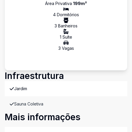
Área Privativa
199
m²
4
Dormitório
s
3
Banheiro
s
1
Suíte
3
Vaga
s
Infraestrutura
Jardim
Sauna Coletiva
Mais informações