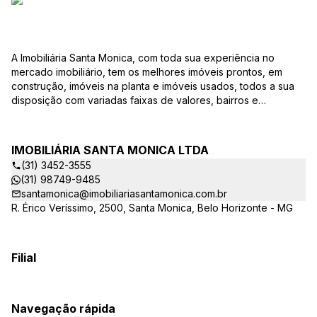
A Imobiliária Santa Monica, com toda sua experiência no
mercado imobiliário, tem os melhores imóveis prontos, em
construção, imóveis na planta e imóveis usados, todos a sua
disposição com variadas faixas de valores, bairros e
dimensões para melhor atender as suas necessidades e
anseios. Ao nos procurar, nossos corretores – credenciados
ao CRECI-EE – estarão sempre prontos para responder-lhe
IMOBILIÁRIA SANTA MONICA LTDA
todas as suas dúvidas sobre casas, apartamentos, terrenos,
(31) 3452-3555
salas comerciais e outros produtos imobiliários. Quais
(31) 98749-9485
vantagens que a Imobiliária Santa Monica lhe proporciona?
santamonica@imobiliariasantamonica.com.br
Parcerias com várias construtoras da sua cidade;
R. Érico Veríssimo, 2500, Santa Monica, Belo Horizonte - MG
Acompanhamento e encaminhamento do financiamento
bancário para aquisição do imóvel através de agente
credenciado CEF; Site atualizado com interação com os
principais portais de imóveis; Análise da capacidade de
Filial
compra e perfil do cliente para aumentar o índice de
assertividade na escolha do imóvel; Trabalhamos com
oportunidades de negócios. Quais as opções na hora de
Navegação rápida
procurar meu imóvel? A Imobiliária Santa Monica possui