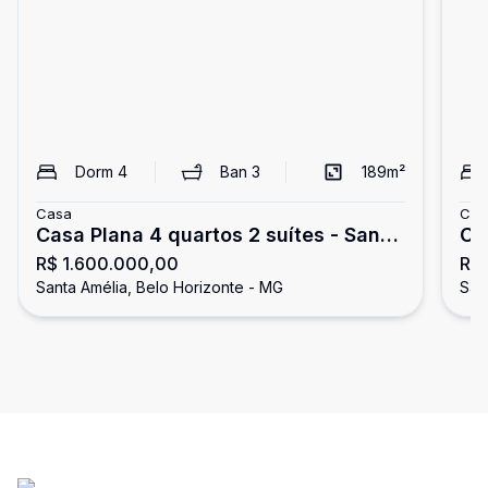
Dorm
4
Ban
3
189
m²
Casa
Cas
Casa Plana 4 quartos 2 suítes - Santa
Ca
R$ 1.600.000,00
R$ 
Amélia
Santa Amélia, Belo Horizonte - MG
San