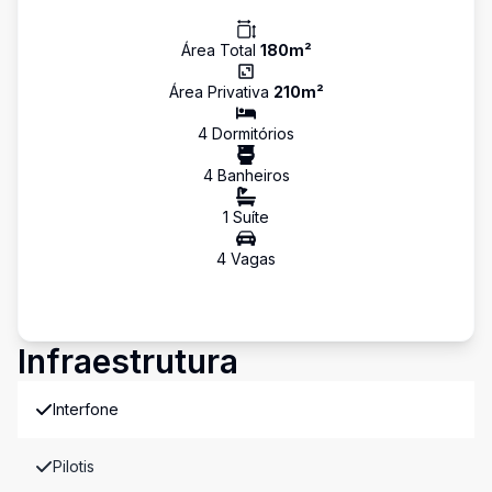
Área Total
180
m²
Área Privativa
210
m²
4
Dormitório
s
4
Banheiro
s
1
Suíte
4
Vaga
s
Infraestrutura
Interfone
Pilotis