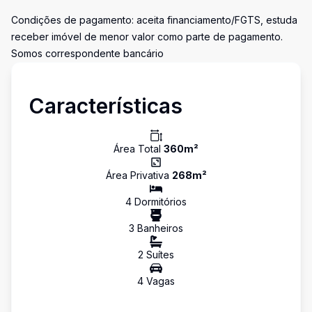
Condições de pagamento: aceita financiamento/FGTS, estuda
receber imóvel de menor valor como parte de pagamento.
Somos correspondente bancário
Características
Área Total
360
m²
Área Privativa
268
m²
4
Dormitório
s
3
Banheiro
s
2
Suíte
s
4
Vaga
s