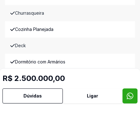
Churrasqueira
Cozinha Planejada
Deck
Dormitório com Armários
R$ 2.500.000,00
Estar Íntimo
Gradeado
Dúvidas
Ligar
Jardim de Inverno
Lavabo