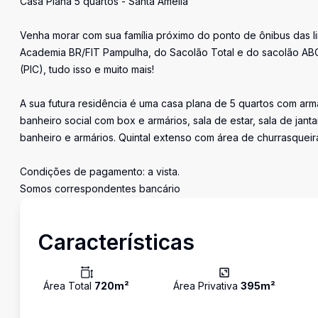
Casa Plana 5 quartos - Santa Amélia
Venha morar com sua família próximo do ponto de ônibus das lin
Academia BR/FIT Pampulha, do Sacolão Total e do sacolão ABC
(PIC), tudo isso e muito mais!
A sua futura residência é uma casa plana de 5 quartos com ar
banheiro social com box e armários, sala de estar, sala de ja
banheiro e armários. Quintal extenso com área de churrasquei
Condições de pagamento: a vista.
Somos correspondentes bancário
Características
Área Total
720
m²
Área Privativa
395
m²