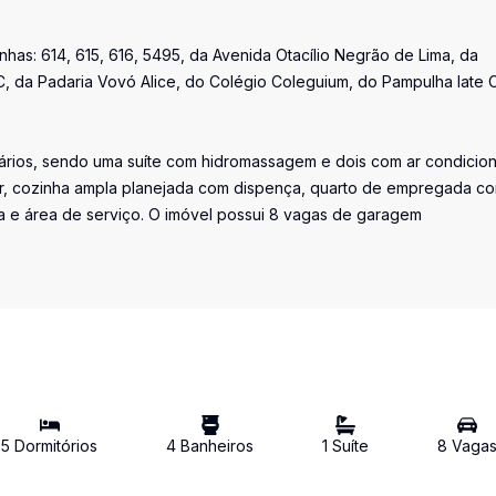
has: 614, 615, 616, 5495, da Avenida Otacílio Negrão de Lima, da
, da Padaria Vovó Alice, do Colégio Coleguium, do Pampulha Iate 
mários, sendo uma suíte com hidromassagem e dois com ar condicio
ntar, cozinha ampla planejada com dispença, quarto de empregada c
ra e área de serviço. O imóvel possui 8 vagas de garagem
5
Dormitório
s
4
Banheiro
s
1
Suíte
8
Vaga