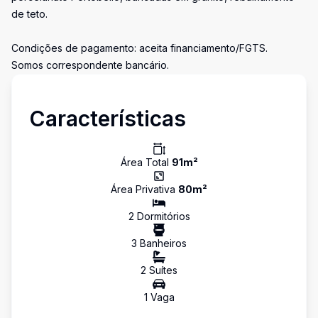
de teto.
Condições de pagamento: aceita financiamento/FGTS.
Somos correspondente bancário.
Características
Área Total
91
m²
Área Privativa
80
m²
2
Dormitório
s
3
Banheiro
s
2
Suíte
s
1
Vaga