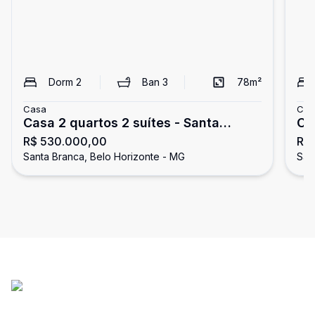
Dorm
2
Ban
3
78
m²
Casa
Cas
Casa 2 quartos 2 suítes - Santa
Ca
R$ 530.000,00
R$
Branca
Santa Branca, Belo Horizonte - MG
San