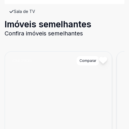
Sala de TV
Imóveis semelhantes
Confira imóveis semelhantes
Cód:
21830
Comparar
Có