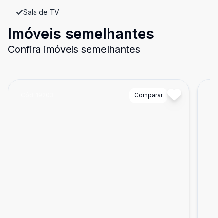
Sala de TV
Imóveis semelhantes
Confira imóveis semelhantes
Cód:
19203
Comparar
Có