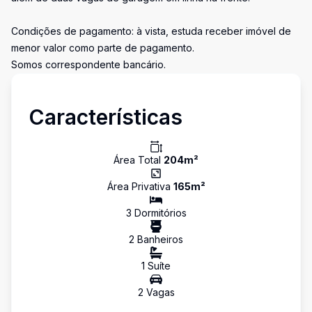
Condições de pagamento: à vista, estuda receber imóvel de
menor valor como parte de pagamento.
Somos correspondente bancário.
Características
Área Total
204
m²
Área Privativa
165
m²
3
Dormitório
s
2
Banheiro
s
1
Suíte
2
Vaga
s