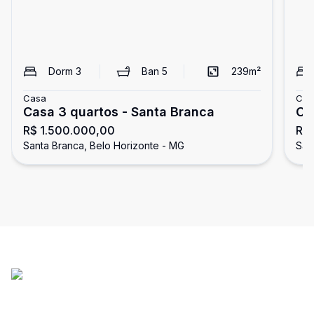
Dorm
3
Ban
5
239
m²
Casa
Cas
Casa 3 quartos - Santa Branca
Ca
R$ 1.500.000,00
R$
Santa Branca, Belo Horizonte - MG
San