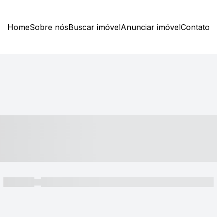
Home
Sobre nós
Buscar imóvel
Anunciar imóvel
Contato
----- ---- ---- -- ----
----- -----
----- ----- -- ------ ---- ---- -- ----- ----- ----- --- ------