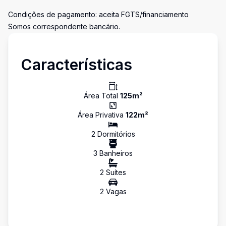
Condições de pagamento: aceita FGTS/financiamento
Somos correspondente bancário.
Características
Área Total
125
m²
Área Privativa
122
m²
2
Dormitório
s
3
Banheiro
s
2
Suíte
s
2
Vaga
s