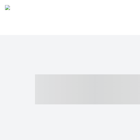
----- ----- -- -
- ------