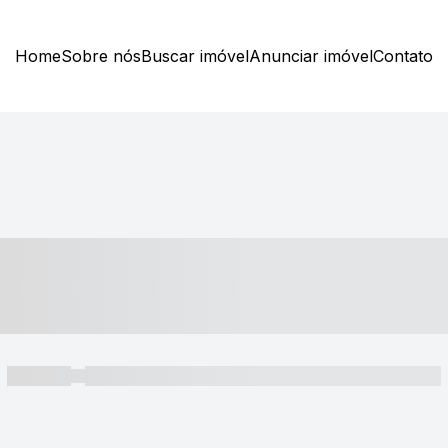
Home
Sobre nós
Buscar imóvel
Anunciar imóvel
Contato
----- ---- ---- -- ----
----- -----
----- ----- -- ------ ---- ---- -- ----- ----- ----- --- ------