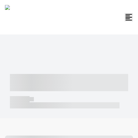
----- ----- -- ------ ---- ---- -- ----- -----
----- --- ------
----- -----
----- ----- -- ------ ---- ---- -- ----- ----- ----- --- ------