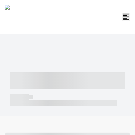
----- ----- -- ------ ---- ---- -- ----- -----
----- --- ------
----- -----
----- ----- -- ------ ---- ---- -- ----- ----- ----- --- ------