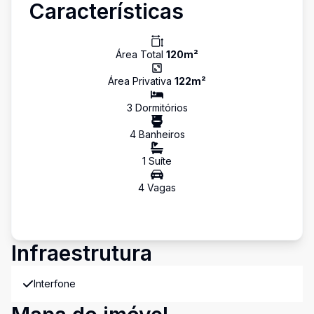
Características
Área Total
120
m²
Área Privativa
122
m²
3
Dormitório
s
4
Banheiro
s
1
Suíte
4
Vaga
s
Infraestrutura
Interfone