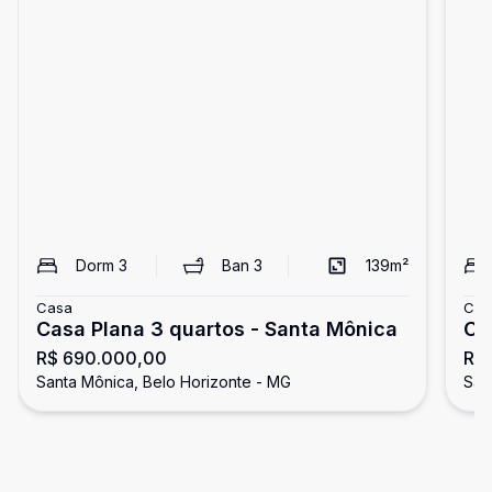
Dorm
3
Ban
3
139
m²
Casa
Cas
Casa Plana 3 quartos - Santa Mônica
Ca
R$ 690.000,00
R$
Mô
Santa Mônica, Belo Horizonte - MG
San