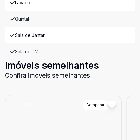
Lavabo
Quintal
Sala de Jantar
Sala de TV
Imóveis semelhantes
Confira imóveis semelhantes
Cód:
21746
Comparar
Có