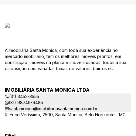
A Imobiliária Santa Monica, com toda sua experiência no
mercado imobiliário, tem os melhores imóveis prontos, em
construção, imóveis na planta e imóveis usados, todos a sua
disposição com variadas faixas de valores, bairros e
dimensões para melhor atender as suas necessidades e
anseios. Ao nos procurar, nossos corretores – credenciados
ao CRECI-EE – estarão sempre prontos para responder-lhe
IMOBILIÁRIA SANTA MONICA LTDA
todas as suas dúvidas sobre casas, apartamentos, terrenos,
(31) 3452-3555
salas comerciais e outros produtos imobiliários. Quais
(31) 98749-9485
vantagens que a Imobiliária Santa Monica lhe proporciona?
santamonica@imobiliariasantamonica.com.br
Parcerias com várias construtoras da sua cidade;
R. Érico Veríssimo, 2500, Santa Monica, Belo Horizonte - MG
Acompanhamento e encaminhamento do financiamento
bancário para aquisição do imóvel através de agente
credenciado CEF; Site atualizado com interação com os
principais portais de imóveis; Análise da capacidade de