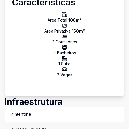
Características
Área Total
180
m²
Área Privativa
158
m²
3
Dormitório
s
4
Banheiro
s
1
Suíte
2
Vaga
s
Infraestrutura
Interfone