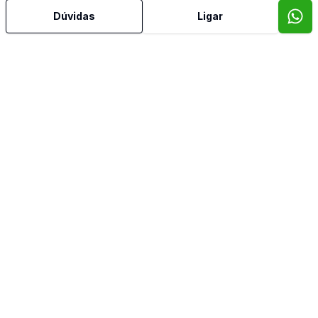
Dúvidas
Ligar
Lavabo
Piscina
Quintal
Reformado
Sacada
Sala de Jantar
Sala de TV
Imóveis semelhantes
Confira imóveis semelhantes