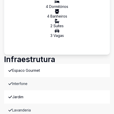
4
Dormitório
s
4
Banheiro
s
2
Suíte
s
3
Vaga
s
Infraestrutura
Espaco Gourmet
Interfone
Jardim
Lavanderia