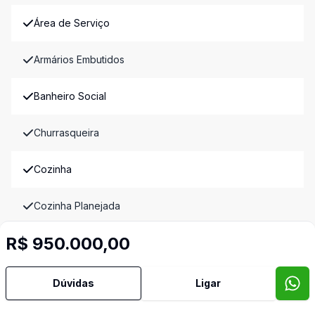
Área de Serviço
Armários Embutidos
Banheiro Social
Churrasqueira
Cozinha
Cozinha Planejada
R$ 950.000,00
Dormitório com Armários
Hidromassagem
Dúvidas
Ligar