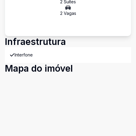
2
Suíte
s
2
Vaga
s
Infraestrutura
Interfone
Mapa do imóvel