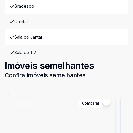
Gradeado
Quintal
Sala de Jantar
Sala de TV
Imóveis semelhantes
Confira imóveis semelhantes
Cód:
22080
Comparar
Có