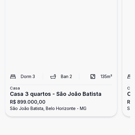
Dorm
3
Ban
2
135
m²
Casa
Cas
Casa 3 quartos - São João Batista
Ca
R$ 899.000,00
R$
Ba
São João Batista, Belo Horizonte - MG
São