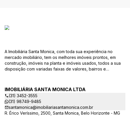
A Imobiliária Santa Monica, com toda sua experiência no
mercado imobiliário, tem os melhores imóveis prontos, em
construção, imóveis na planta e imóveis usados, todos a sua
disposição com variadas faixas de valores, bairros e
dimensões para melhor atender as suas necessidades e
anseios. Ao nos procurar, nossos corretores – credenciados
ao CRECI-EE – estarão sempre prontos para responder-lhe
IMOBILIÁRIA SANTA MONICA LTDA
todas as suas dúvidas sobre casas, apartamentos, terrenos,
(31) 3452-3555
salas comerciais e outros produtos imobiliários. Quais
(31) 98749-9485
vantagens que a Imobiliária Santa Monica lhe proporciona?
santamonica@imobiliariasantamonica.com.br
Parcerias com várias construtoras da sua cidade;
R. Érico Veríssimo, 2500, Santa Monica, Belo Horizonte - MG
Acompanhamento e encaminhamento do financiamento
bancário para aquisição do imóvel através de agente
credenciado CEF; Site atualizado com interação com os