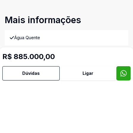
Mais informações
Água Quente
Área de Serviço
R$ 885.000,00
Banheiro Social
Dúvidas
Ligar
Cozinha
Cozinha Americana
Quintal
Sala de Jantar