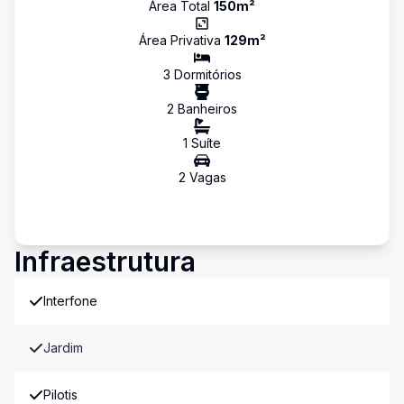
Área Total
150
m²
Área Privativa
129
m²
3
Dormitório
s
2
Banheiro
s
1
Suíte
2
Vaga
s
Infraestrutura
Interfone
Jardim
Pilotis