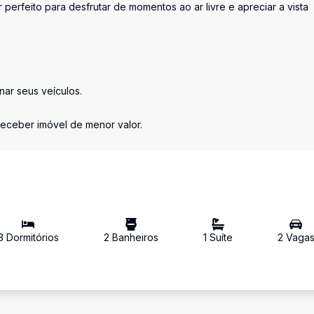
perfeito para desfrutar de momentos ao ar livre e apreciar a vista
nar seus veículos.
eceber imóvel de menor valor.
3
Dormitório
s
2
Banheiro
s
1
Suíte
2
Vaga