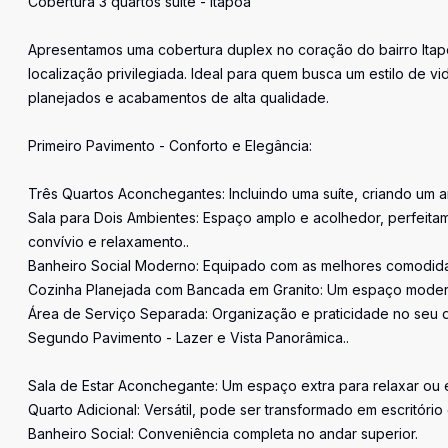
Cobertura 3 quartos suíte - Itapoã
Apresentamos uma cobertura duplex no coração do bairro Itapo
localização privilegiada. Ideal para quem busca um estilo de 
planejados e acabamentos de alta qualidade.
Primeiro Pavimento - Conforto e Elegância:
Três Quartos Aconchegantes: Incluindo uma suíte, criando um am
Sala para Dois Ambientes: Espaço amplo e acolhedor, perfeitam
convívio e relaxamento..
Banheiro Social Moderno: Equipado com as melhores comodidade
Cozinha Planejada com Bancada em Granito: Um espaço moderno
Área de Serviço Separada: Organização e praticidade no seu di
Segundo Pavimento - Lazer e Vista Panorâmica..
Sala de Estar Aconchegante: Um espaço extra para relaxar ou 
Quarto Adicional: Versátil, pode ser transformado em escritório
Banheiro Social: Conveniência completa no andar superior.