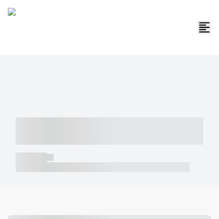
----- ----- -- ------ ---- ---- -- ----- -----
----- --- ------
----- -----
----- ----- -- ------ ---- ---- -- ----- ----- ----- --- ------