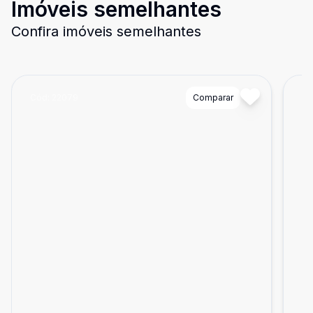
Imóveis semelhantes
Confira imóveis semelhantes
Cód:
22079
Comparar
Có