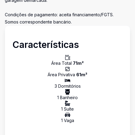
garagem demarcada.
Condições de pagamento: aceita financiamento/FGTS.
Somos correspondente bancário.
Características
Área Total
71
m²
Área Privativa
61
m²
3
Dormitório
s
1
Banheiro
1
Suíte
1
Vaga