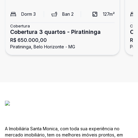
Dorm
3
Ban
2
127
m²
Cobertura
Cob
Cobertura 3 quartos - Piratininga
Co
R$ 650.000,00
R$
Piratininga, Belo Horizonte - MG
Pir
A Imobiliária Santa Monica, com toda sua experiência no
mercado imobiliário, tem os melhores imóveis prontos, em