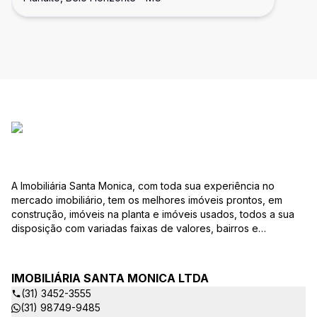
A Imobiliária Santa Monica, com toda sua experiência no
mercado imobiliário, tem os melhores imóveis prontos, em
construção, imóveis na planta e imóveis usados, todos a sua
disposição com variadas faixas de valores, bairros e
dimensões para melhor atender as suas necessidades e
anseios. Ao nos procurar, nossos corretores – credenciados
ao CRECI-EE – estarão sempre prontos para responder-lhe
IMOBILIÁRIA SANTA MONICA LTDA
todas as suas dúvidas sobre casas, apartamentos, terrenos,
(31) 3452-3555
salas comerciais e outros produtos imobiliários. Quais
(31) 98749-9485
vantagens que a Imobiliária Santa Monica lhe proporciona?