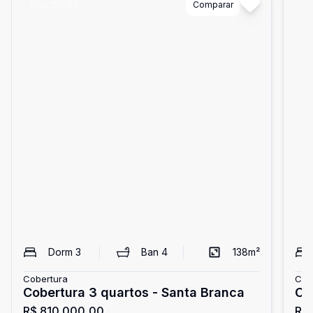
Cód:
22082
Comparar
Có
Dorm
3
Ban
4
138
m²
Cobertura
Cob
Cobertura 3 quartos - Santa Branca
Cobertu
R$ 810.000,00
R$
Sa