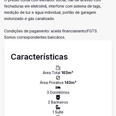
fechaduras em eletroímã, interfone com sistema de tags,
medição de luz e água individual, portão de garagem
motorizado e gás canalizado.
Condições de pagamento: aceita financiamento/FGTS.
Somos correspondentes bancários.
Características
Área Total
163
m²
Área Privativa
143
m²
3
Dormitório
s
2
Banheiro
s
1
Suíte