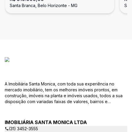
Santa Branca, Belo Horizonte - MG
San
A Imobiliária Santa Monica, com toda sua experiência no
mercado imobiliário, tem os melhores imóveis prontos, em
construção, imóveis na planta e imóveis usados, todos a sua
disposição com variadas faixas de valores, bairros e
dimensões para melhor atender as suas necessidades e
anseios. Ao nos procurar, nossos corretores – credenciados
ao CRECI-EE – estarão sempre prontos para responder-lhe
IMOBILIÁRIA SANTA MONICA LTDA
todas as suas dúvidas sobre casas, apartamentos, terrenos,
(31) 3452-3555
salas comerciais e outros produtos imobiliários. Quais