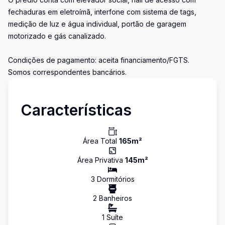
fechaduras em eletroímã, interfone com sistema de tags,
medição de luz e água individual, portão de garagem
motorizado e gás canalizado.
Condições de pagamento: aceita financiamento/FGTS.
Somos correspondentes bancários.
Características
Área Total
165
m²
Área Privativa
145
m²
3
Dormitório
s
2
Banheiro
s
1
Suíte