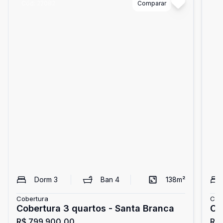
Cód:
22082
Comparar
Có
Dorm
3
Ban
4
138
m²
Cobertura
Cob
Cobertura 3 quartos - Santa Branca
Co
R$ 799.900,00
R$
Br