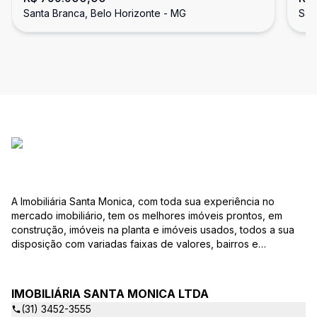
Santa Branca, Belo Horizonte - MG
San
A Imobiliária Santa Monica, com toda sua experiência no
mercado imobiliário, tem os melhores imóveis prontos, em
construção, imóveis na planta e imóveis usados, todos a sua
disposição com variadas faixas de valores, bairros e
dimensões para melhor atender as suas necessidades e
anseios. Ao nos procurar, nossos corretores – credenciados
ao CRECI-EE – estarão sempre prontos para responder-lhe
IMOBILIÁRIA SANTA MONICA LTDA
todas as suas dúvidas sobre casas, apartamentos, terrenos,
(31) 3452-3555
salas comerciais e outros produtos imobiliários. Quais