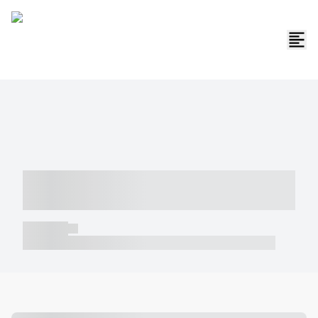
----- ----- -- ------ ---- ---- -- ----- -----
----- --- ------
----- -----
----- ----- -- ------ ---- ---- -- ----- ----- ----- --- ------