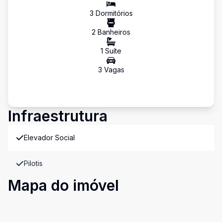
3
Dormitório
s
2
Banheiro
s
1
Suíte
3
Vaga
s
Infraestrutura
Elevador Social
Pilotis
Mapa do imóvel