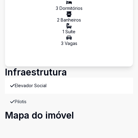
3
Dormitório
s
2
Banheiro
s
1
Suíte
3
Vaga
s
Infraestrutura
Elevador Social
Pilotis
Mapa do imóvel