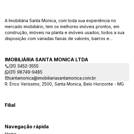
A Imobiliária Santa Monica, com toda sua experiência no
mercado imobiliário, tem os melhores imóveis prontos, em
construção, imóveis na planta e imóveis usados, todos a sua
disposição com variadas faixas de valores, bairros e
dimensões para melhor atender as suas necessidades e
anseios. Ao nos procurar, nossos corretores – credenciados
ao CRECI-EE – estarão sempre prontos para responder-lhe
IMOBILIÁRIA SANTA MONICA LTDA
todas as suas dúvidas sobre casas, apartamentos, terrenos,
(31) 3452-3555
salas comerciais e outros produtos imobiliários. Quais
(31) 98749-9485
vantagens que a Imobiliária Santa Monica lhe proporciona?
santamonica@imobiliariasantamonica.com.br
Parcerias com várias construtoras da sua cidade;
R. Érico Veríssimo, 2500, Santa Monica, Belo Horizonte - MG
Acompanhamento e encaminhamento do financiamento
bancário para aquisição do imóvel através de agente
credenciado CEF; Site atualizado com interação com os
principais portais de imóveis; Análise da capacidade de
Filial
compra e perfil do cliente para aumentar o índice de
assertividade na escolha do imóvel; Trabalhamos com
oportunidades de negócios. Quais as opções na hora de
Navegação rápida
procurar meu imóvel? A Imobiliária Santa Monica possui
Home