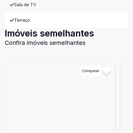
Sala de TV
Terraço
Imóveis semelhantes
Confira imóveis semelhantes
Cód:
20117
Comparar
Có