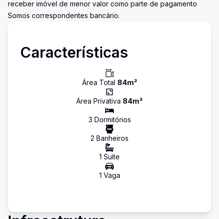
receber imóvel de menor valor como parte de pagamento
Somos correspondentes bancário.
Características
Área Total
84
m²
Área Privativa
84
m²
3
Dormitório
s
2
Banheiro
s
1
Suíte
1
Vaga