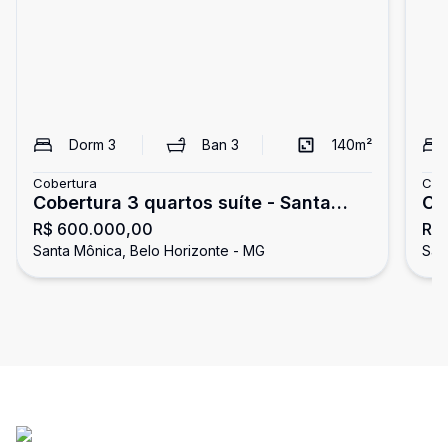
Dorm
3
Ban
3
140
m²
Cobertura
Cob
Cobertura 3 quartos suíte - Santa
Co
R$ 600.000,00
R$
Mônica
Santa Mônica, Belo Horizonte - MG
San