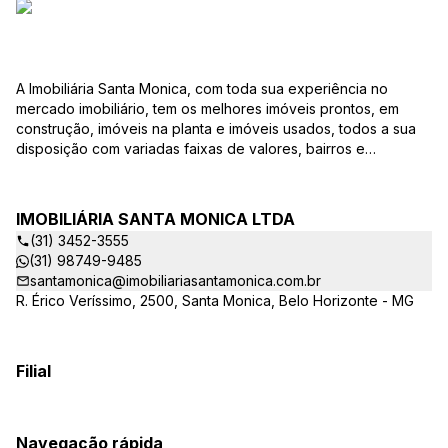
A Imobiliária Santa Monica, com toda sua experiência no
mercado imobiliário, tem os melhores imóveis prontos, em
construção, imóveis na planta e imóveis usados, todos a sua
disposição com variadas faixas de valores, bairros e
dimensões para melhor atender as suas necessidades e
anseios. Ao nos procurar, nossos corretores – credenciados
ao CRECI-EE – estarão sempre prontos para responder-lhe
IMOBILIÁRIA SANTA MONICA LTDA
todas as suas dúvidas sobre casas, apartamentos, terrenos,
(31) 3452-3555
salas comerciais e outros produtos imobiliários. Quais
(31) 98749-9485
vantagens que a Imobiliária Santa Monica lhe proporciona?
santamonica@imobiliariasantamonica.com.br
Parcerias com várias construtoras da sua cidade;
R. Érico Veríssimo, 2500, Santa Monica, Belo Horizonte - MG
Acompanhamento e encaminhamento do financiamento
bancário para aquisição do imóvel através de agente
credenciado CEF; Site atualizado com interação com os
principais portais de imóveis; Análise da capacidade de
Filial
compra e perfil do cliente para aumentar o índice de
assertividade na escolha do imóvel; Trabalhamos com
oportunidades de negócios. Quais as opções na hora de
Navegação rápida