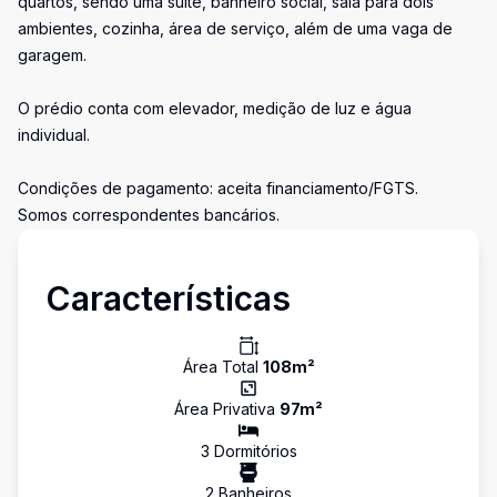
quartos, sendo uma suíte, banheiro social, sala para dois
ambientes, cozinha, área de serviço, além de uma vaga de
garagem.
O prédio conta com elevador, medição de luz e água
individual.
Condições de pagamento: aceita financiamento/FGTS.
Somos correspondentes bancários.
Características
Área Total
108
m²
Área Privativa
97
m²
3
Dormitório
s
2
Banheiro
s