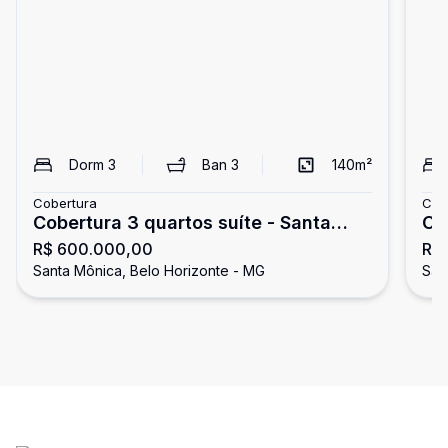
Dorm
3
Ban
3
140
m²
Cobertura
Cob
Cobertura 3 quartos suíte - Santa
Co
R$ 600.000,00
R$
Mônica
Santa Mônica, Belo Horizonte - MG
San