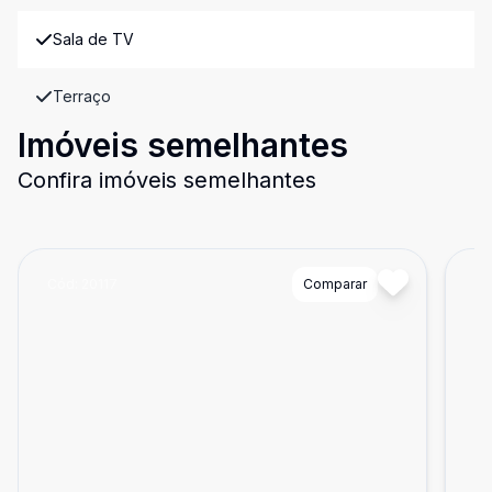
Sala de TV
Terraço
Imóveis semelhantes
Confira imóveis semelhantes
Cód:
20117
Comparar
Có