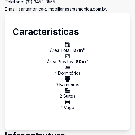
Telefone: (31) 3452-3555
E-mail: santamonica@imobiliariasantamonica.com.br.
Características
Área Total
127
m²
Área Privativa
80
m²
4
Dormitório
s
3
Banheiro
s
2
Suíte
s
1
Vaga