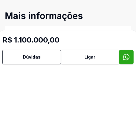
Mais informações
Área de Serviço
R$ 1.100.000,00
Banheiro Social
Dúvidas
Ligar
Cozinha Americana
Sala de Jantar
Sala de TV
Terraço
Video do imóvel