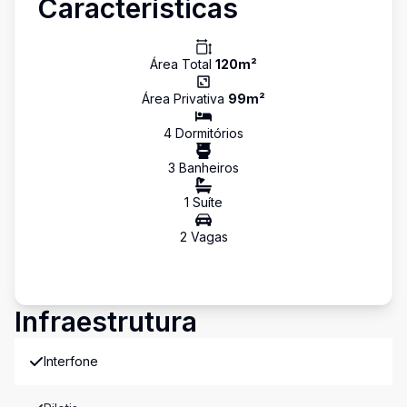
Características
Área Total
120
m²
Área Privativa
99
m²
4
Dormitório
s
3
Banheiro
s
1
Suíte
2
Vaga
s
Infraestrutura
Interfone