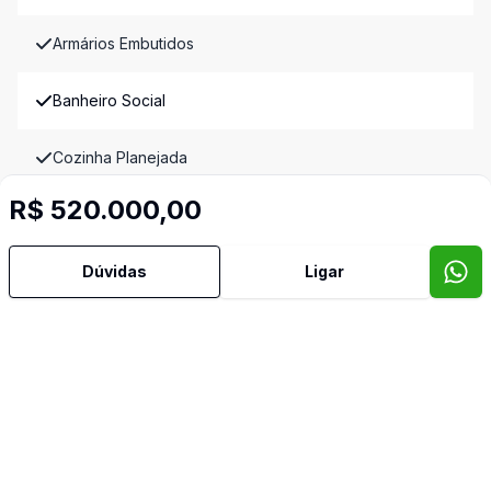
Armários Embutidos
Banheiro Social
Cozinha Planejada
R$ 520.000,00
Dormitório com Armários
Dúvidas
Ligar
Escritório
Sala de Jantar
Sala de TV
Terraço