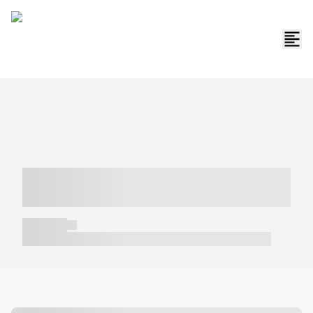
----- ----- -- ------ ---- ---- -- ----- -----
----- --- ------
----- -----
----- ----- -- ------ ---- ---- -- ----- ----- ----- --- ------