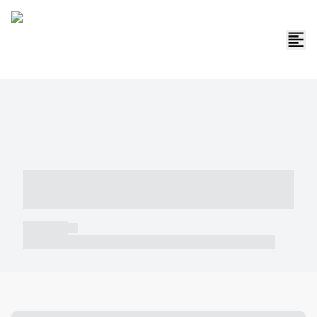
----- ----- -- ------ ---- ---- -- ----- -----
----- --- ------
----- -----
----- ----- -- ------ ---- ---- -- ----- ----- ----- --- ------