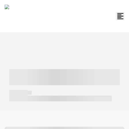
----- ----- -- ------ ---- ---- -- ----- -----
----- --- ------
----- -----
----- ----- -- ------ ---- ---- -- ----- ----- ----- --- ------