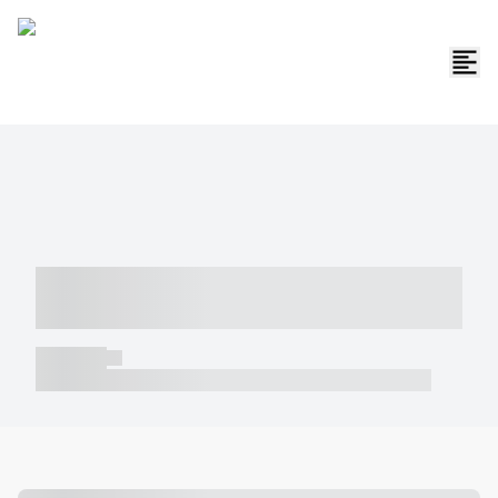
----- ----- -- ------ ---- ---- -- ----- -----
----- --- ------
----- -----
----- ----- -- ------ ---- ---- -- ----- ----- ----- --- ------