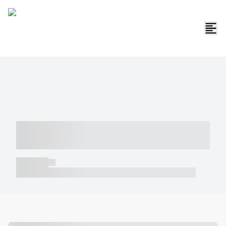
----- ----- -- ------ ---- ---- -- ----- -----
----- --- ------
----- -----
----- ----- -- ------ ---- ---- -- ----- ----- ----- --- ------