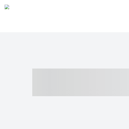
----- ----- -- -
- ------