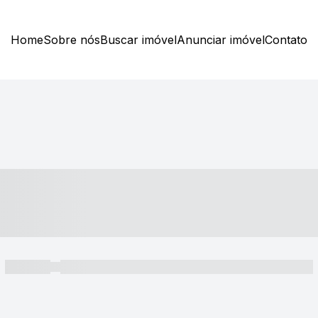
Home
Sobre nós
Buscar imóvel
Anunciar imóvel
Contato
----- ---- ---- -- ----
----- -----
----- ----- -- ------ ---- ---- -- ----- ----- ----- --- ------