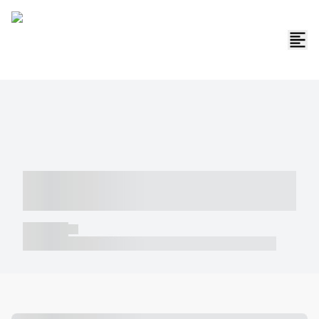
----- ----- -- ------ ---- ---- -- ----- -----
----- --- ------
----- -----
----- ----- -- ------ ---- ---- -- ----- ----- ----- --- ------