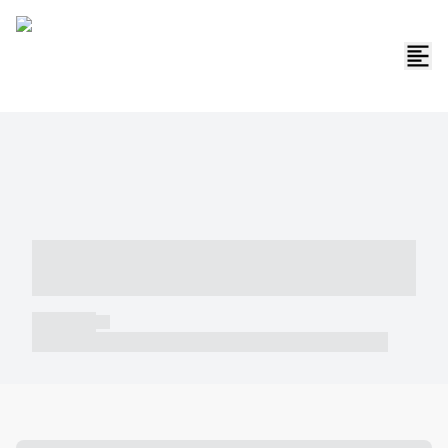
----- ----- -- ------ ---- ---- -- ----- -----
----- --- ------
----- -----
----- ----- -- ------ ---- ---- -- ----- ----- ----- --- ------