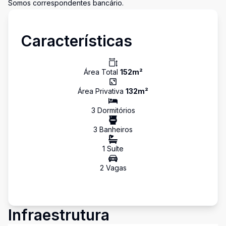
Somos correspondentes bancário.
Características
Área Total
152
m²
Área Privativa
132
m²
3
Dormitório
s
3
Banheiro
s
1
Suíte
2
Vaga
s
Infraestrutura