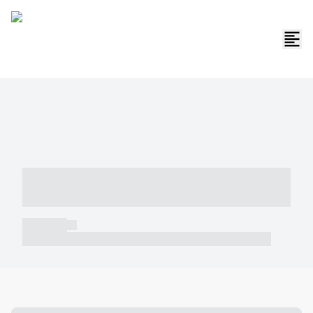
----- ----- -- ------ ---- ---- -- ----- -----
----- --- ------
----- -----
----- ----- -- ------ ---- ---- -- ----- ----- ----- --- ------