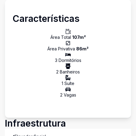
Características
Área Total
107
m²
Área Privativa
86
m²
3
Dormitório
s
2
Banheiro
s
1
Suíte
2
Vaga
s
Infraestrutura