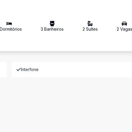
Dormitório
s
3
Banheiro
s
2
Suíte
s
2
Vaga
Interfone