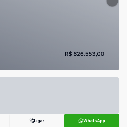
R$ 826.553,00
Ligar
WhatsApp