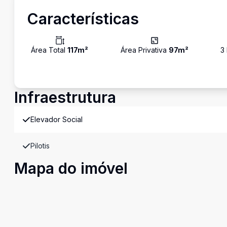
Características
Área Total
117
m²
Área Privativa
97
m²
3
Infraestrutura
Elevador Social
Pilotis
Mapa do imóvel