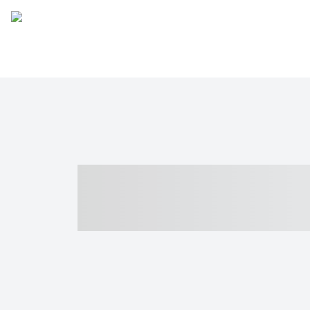
----- ----- -- -
- ------