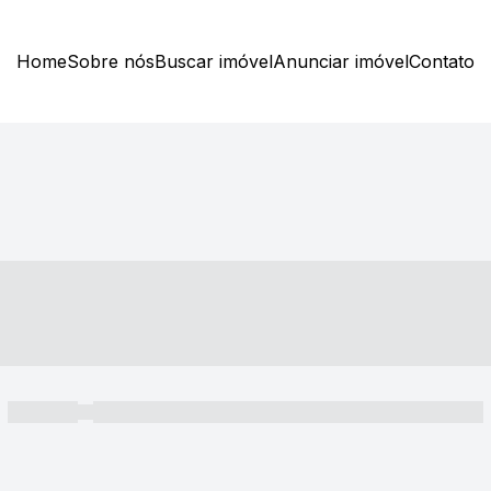
Home
Sobre nós
Buscar imóvel
Anunciar imóvel
Contato
----- ---- ---- -- ----
----- -----
----- ----- -- ------ ---- ---- -- ----- ----- ----- --- ------