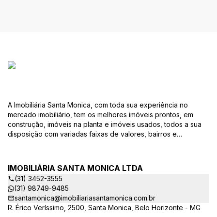
A Imobiliária Santa Monica, com toda sua experiência no
mercado imobiliário, tem os melhores imóveis prontos, em
construção, imóveis na planta e imóveis usados, todos a sua
disposição com variadas faixas de valores, bairros e
dimensões para melhor atender as suas necessidades e
anseios. Ao nos procurar, nossos corretores – credenciados
ao CRECI-EE – estarão sempre prontos para responder-lhe
IMOBILIÁRIA SANTA MONICA LTDA
todas as suas dúvidas sobre casas, apartamentos, terrenos,
(31) 3452-3555
salas comerciais e outros produtos imobiliários. Quais
(31) 98749-9485
vantagens que a Imobiliária Santa Monica lhe proporciona?
santamonica@imobiliariasantamonica.com.br
Parcerias com várias construtoras da sua cidade;
R. Érico Veríssimo, 2500, Santa Monica, Belo Horizonte - MG
Acompanhamento e encaminhamento do financiamento