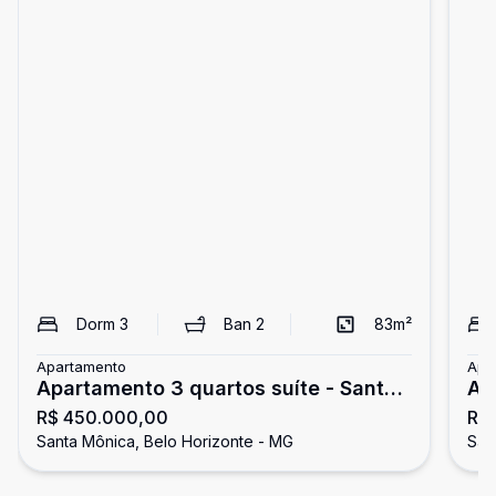
Dorm
3
Ban
2
83
m²
Apartamento
Apa
Apartamento 3 quartos suíte - Santa
Ap
R$ 450.000,00
R$
Mônica
Mô
Santa Mônica, Belo Horizonte - MG
San