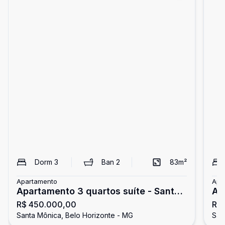
Dorm
3
Ban
2
83
m²
Apartamento
Apa
Apartamento 3 quartos suíte - Santa
Ap
R$ 450.000,00
R$
Mônica
Mô
Santa Mônica, Belo Horizonte - MG
San