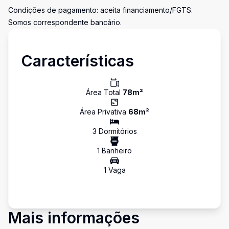
Condições de pagamento: aceita financiamento/FGTS.
Somos correspondente bancário.
Características
Área Total
78
m²
Área Privativa
68
m²
3
Dormitório
s
1
Banheiro
1
Vaga
Mais informações