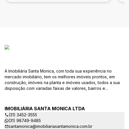
A Imobiliária Santa Monica, com toda sua experiência no
mercado imobiliário, tem os melhores imóveis prontos, em
construção, imóveis na planta e imóveis usados, todos a sua
disposição com variadas faixas de valores, bairros e
dimensões para melhor atender as suas necessidades e
anseios. Ao nos procurar, nossos corretores – credenciados
ao CRECI-EE – estarão sempre prontos para responder-lhe
IMOBILIÁRIA SANTA MONICA LTDA
todas as suas dúvidas sobre casas, apartamentos, terrenos,
(31) 3452-3555
salas comerciais e outros produtos imobiliários. Quais
(31) 98749-9485
vantagens que a Imobiliária Santa Monica lhe proporciona?
santamonica@imobiliariasantamonica.com.br
Parcerias com várias construtoras da sua cidade;