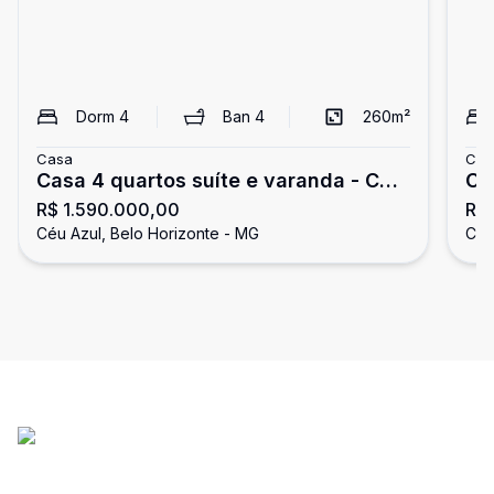
Dorm
4
Ban
4
260
m²
Casa
Cas
Casa 4 quartos suíte e varanda - Céu
Ca
R$ 1.590.000,00
R$
Azul
Céu Azul, Belo Horizonte - MG
Céu