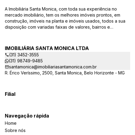
A Imobiliária Santa Monica, com toda sua experiência no
mercado imobiliário, tem os melhores imóveis prontos, em
construção, imóveis na planta e imóveis usados, todos a sua
disposição com variadas faixas de valores, bairros e
dimensões para melhor atender as suas necessidades e
anseios. Ao nos procurar, nossos corretores – credenciados
ao CRECI-EE – estarão sempre prontos para responder-lhe
IMOBILIÁRIA SANTA MONICA LTDA
todas as suas dúvidas sobre casas, apartamentos, terrenos,
(31) 3452-3555
salas comerciais e outros produtos imobiliários. Quais
(31) 98749-9485
vantagens que a Imobiliária Santa Monica lhe proporciona?
santamonica@imobiliariasantamonica.com.br
Parcerias com várias construtoras da sua cidade;
R. Érico Veríssimo, 2500, Santa Monica, Belo Horizonte - MG
Acompanhamento e encaminhamento do financiamento
bancário para aquisição do imóvel através de agente
credenciado CEF; Site atualizado com interação com os
principais portais de imóveis; Análise da capacidade de
Filial
compra e perfil do cliente para aumentar o índice de
assertividade na escolha do imóvel; Trabalhamos com
oportunidades de negócios. Quais as opções na hora de
Navegação rápida
procurar meu imóvel? A Imobiliária Santa Monica possui
Home
dezenas de opções de imóveis a venda, todos com a
qualidade que você procura. Em nosso site você vai encontrar
Sobre nós